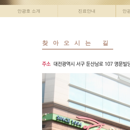
안광호 소개
진료안내
안
찾아오시는 길